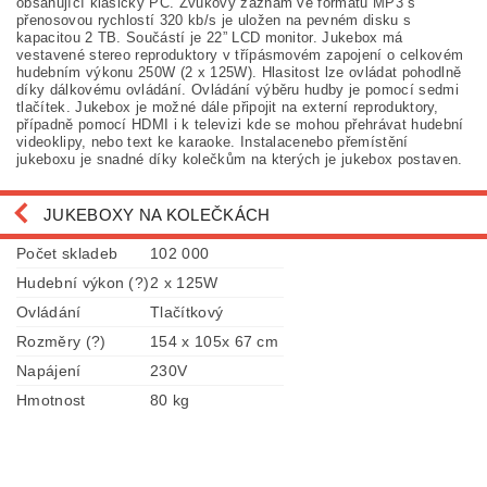
obsahující klasický PC. Zvukový záznam ve formátu MP3 s
přenosovou rychlostí 320 kb/s je uložen na pevném disku s
kapacitou 2 TB. Součástí je 22” LCD monitor. Jukebox má
vestavené stereo reproduktory v třípásmovém zapojení o celkovém
hudebním výkonu 250W (2 x 125W). Hlasitost lze ovládat pohodlně
díky dálkovému ovládání. Ovládání výběru hudby je pomocí sedmi
tlačítek. Jukebox je možné dále připojit na externí reproduktory,
případně pomocí HDMI i k televizi kde se mohou přehrávat hudební
videoklipy, nebo text ke karaoke. Instalacenebo přemístění
jukeboxu je snadné díky kolečkům na kterých je jukebox postaven.
JUKEBOXY NA KOLEČKÁCH
Počet skladeb
102 000
Hudební výkon (?)
2 x 125W
Ovládání
Tlačítkový
Rozměry (?)
154 x 105x 67 cm
Napájení
230V
Hmotnost
80 kg