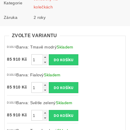
Kategorie
kolečkách
Záruka
2 roky
ZVOLTE VARIANTU
Barva: Tmavě modrý
Skladem
D101/1
85 910 Kč
Barva: Fialový
Skladem
D101/2
85 910 Kč
Barva: Světle zelený
Skladem
D101/3
85 910 Kč