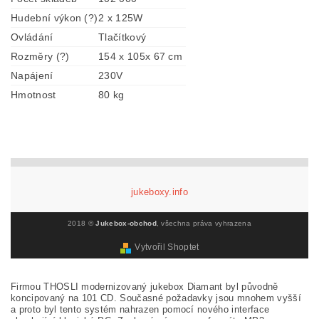
Hudební výkon (?)
2 x 125W
Ovládání
Tlačítkový
Rozměry (?)
154 x 105x 67 cm
Napájení
230V
Hmotnost
80 kg
jukeboxy.info
2018 ©
Jukebox-obchod
, všechna práva vyhrazena
Vytvořil Shoptet
Firmou THOSLI modernizovaný jukebox Diamant byl původně
koncipovaný na 101 CD. Současné požadavky jsou mnohem vyšší
a proto byl tento systém nahrazen pomocí nového interface