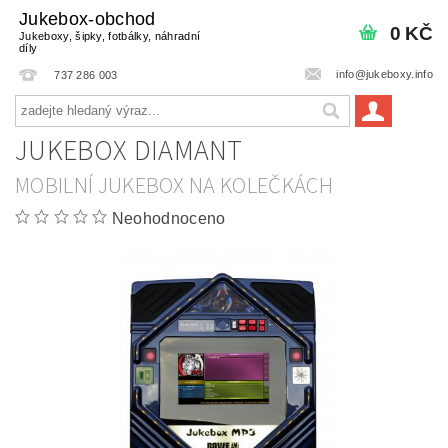
Jukebox-obchod
0 KČ
Jukeboxy, šipky, fotbálky, náhradní
díly
info@jukeboxy.info
737 286 003
JUKEBOX DIAMANT
MOBILNÍ JUKEBOX NA KOLEČKÁCH
Neohodnoceno