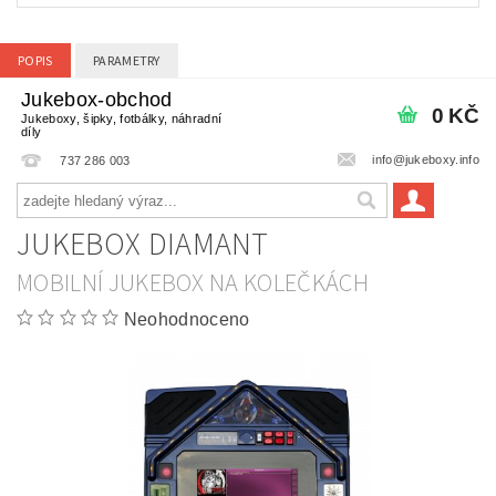
POPIS
PARAMETRY
Jukebox-obchod
0 KČ
Jukeboxy, šipky, fotbálky, náhradní
díly
info@jukeboxy.info
737 286 003
JUKEBOX DIAMANT
MOBILNÍ JUKEBOX NA KOLEČKÁCH
Neohodnoceno