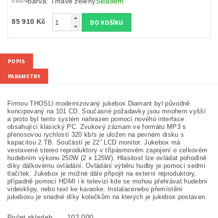
Barva: Tmavě zelený
Skladem
D101/4
85 910 Kč
POPIS
PARAMETRY
Firmou THOSLI modernizovaný jukebox Diamant byl původně
koncipovaný na 101 CD. Současné požadavky jsou mnohem vyšší
a proto byl tento systém nahrazen pomocí nového interface
obsahující klasický PC. Zvukový záznam ve formátu MP3 s
přenosovou rychlostí 320 kb/s je uložen na pevném disku s
kapacitou 2 TB. Součástí je 22” LCD monitor. Jukebox má
vestavené stereo reproduktory v třípásmovém zapojení o celkovém
hudebním výkonu 250W (2 x 125W). Hlasitost lze ovládat pohodlně
díky dálkovému ovládání. Ovládání výběru hudby je pomocí sedmi
tlačítek. Jukebox je možné dále připojit na externí reproduktory,
případně pomocí HDMI i k televizi kde se mohou přehrávat hudební
videoklipy, nebo text ke karaoke. Instalacenebo přemístění
jukeboxu je snadné díky kolečkům na kterých je jukebox postaven.
Počet skladeb
102 000