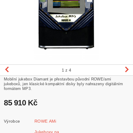
1
z 4
Mobilní jukebox Diamant je přestavbou původní ROWE/ami
jukeboxů, jen klasické kompaktní disky byly nahrazeny digitálním
formátem MP3.
85 910 Kč
Výrobce
ROWE AMi
Jukeboxy na