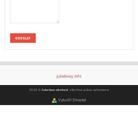
jukeboxy.info
2018 ©
Jukebox-obchod
, všechna práva vyhrazena
Vytvořil Shoptet