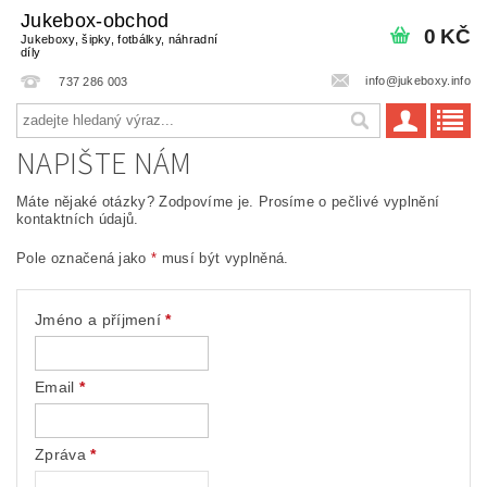
Jukebox-obchod
0 KČ
Jukeboxy, šipky, fotbálky, náhradní
díly
info@jukeboxy.info
737 286 003
NAPIŠTE NÁM
Máte nějaké otázky? Zodpovíme je. Prosíme o pečlivé vyplnění
kontaktních údajů.
Pole označená jako
*
musí být vyplněná.
Jméno a příjmení
*
Email
*
Zpráva
*