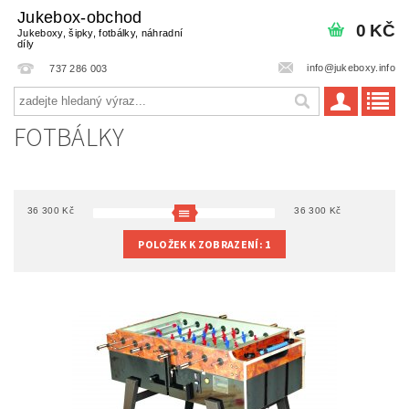
Jukebox-obchod
0 KČ
Jukeboxy, šipky, fotbálky, náhradní
díly
info@jukeboxy.info
737 286 003
FOTBÁLKY
36 300
Kč
36 300
Kč
POLOŽEK K ZOBRAZENÍ:
1