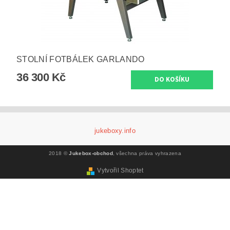
STOLNÍ FOTBÁLEK GARLANDO
36 300 Kč
jukeboxy.info
2018 ©
Jukebox-obchod
, všechna práva vyhrazena
Vytvořil Shoptet